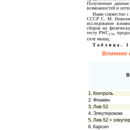
Полученные данные
возможностей и опти
Нами совместно с
СССР С. М. Николае
исследование влиян
сборов на физическ
тесту PWC
, продо
170
силе мышц.
Таблица. 1
Влияние 
В
1. Контроль
2. Фламин
3. Лив-52
4. Элеутерококк
5. Лив-52 + элеуте
6. Карсил