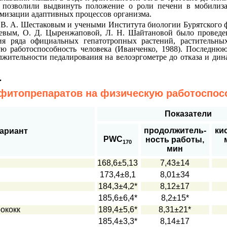
 позволили выдвинуть положение о роли печени в мобилиз
мизации адаптивных процессов организма.
 В. А. Шестаковым и учеными Института биологии Бурятского
вым, О. Д. Цыренжаповой, Л. Н. Шайтановой было проведе
ия ряда официальных гепатотропных растений, растительны
ую работоспособность человека (Иванченко, 1988). Последню
лжительности педалироваиия на велоэргометре до отказа и ди
.
фитопрепаратов на физическую работоспос
Показатели
продолжитель-
ки
ариант
PWC
ность работы,
170
мин
168,6±5,13
7,43±14
173,4±8,1
8,01±34
184,3±4,2*
8,12±17
185,6±6,4*
8,2±15*
рококк
189,4±5,6*
8,31±21*
185,4±3,3*
8,14±17