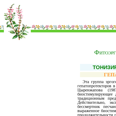
Фитоэрг
ТОНИЗИ
ГЕП
Эта группа эргог
гепатопротекторов 
Цыренжапова (19
биостимулирующее 
традиционным пред
Действительно, эк
бессмертник песча
выраженное биостиму
продолжительности п