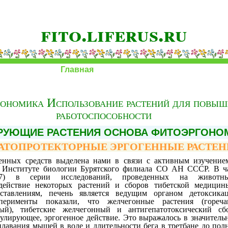
fito.liferus.ru
Главная
ономика Использование растений для повыш
работоспособности
РУЮЩИЕ РАСТЕНИЯ ОСНОВА ФИТОЭРГОНО
АТОПРОТЕКТОРНЫЕ ЭРГОГЕННЫЕ РАСТЕН
енных средств выделена нами в связи с активным изучение
в Институте биологии Бурятского филиала СО АН СССР. В ча
87) в серии исследований, проведенных на животны
действие некоторых растений и сборов тибетской медицин
ставлениям, печень является ведущим органом детоксикац
сперименты показали, что желчегонные растения (горечав
ный), тибетские желчегонный и антигепатотоксический сб
лирующее, эргогенное действие. Это выражалось в значитель
лавания мышей в воде и длительности бега в третбане до пол