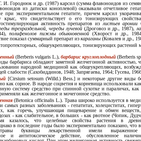
. И. Городнюк и др. (1987) карсил (сумма флавоноидов из семя
воноидов из датиски коноплевой) оказывали отчетливое гепат
е при экспериментальном гепатите, причем карсил укорачива
у крыс, что свидетельствует о его тонизирующих свойства
тостимулирующая активность препаратов из
листьев аронии 
реды трехраздельной, череды лучевой
(Дроговоз и др., 1987),
л
84),
полифенолов пижмы обыкновенной
(Хворост и др., 198
твие показал суммарный препарат из
караганы
(Ковалев и др., 19
атопротекторных, общеукрепляющих, тонизирующих растений 
венный
(Berberis vulgaris L.),
барбарис круглоплодный
(Berberis sp
 виды барбариса обладают заметной желчегонной активностью, 
льзовании народной медициной как общеукрепляющих, возбуж
ей слабости (Сахобиддинов, 1948; Запрягаева, 1964; Гусева, 1966
ый
[Cirsium setosum (Willd.) Bess.] и некоторые другие виды б
но как сорное. В народе соцветия и корневища использовали к
ную систему средство при спинной сухотке и параличах, как 
применяли как желчегонное и мочегонное средство.
енная
(Betonica officinalis L.). Трава широко используется в мед
и самых разных заболеваниях - гепатитах, холециститах, гипе
ах, как горечь, улучшающая пищеварение и обмен веществ
озах - как слабительное, в больших - как рвотное (Чопик, Дудч
емя казалось, что целебные свойства растения в древ
днако в последние годы было экспериментально показано, что 
равы буквицы лекарственной имели выраженное ж
ьное и антитоксическое действие, обусловленное наличи
карбоновых кислот. При этом желчегонная активность свежеп