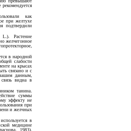
твию превышают
е рекомендуется
ользовали как
ное при желтухе
ия подтвердили
a L.). Растение
ено желчегонное
топротекторное,
ется в народной
общей слабости
менте на крысах
ть связано и с
 нашим данным,
 связь видна в
чником танина.
действие суммы
ому эффекту не
пользования при
ечени и желчных
 используется в
йской медицине
аснова, 1983).