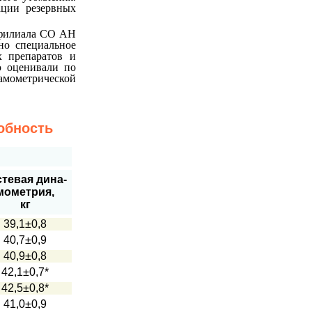
ации резервных
 филиала СО АН
но специальное
х препаратов и
ю оценивали по
намометрической
обность
стевая дина-
мометрия,
кг
39,1±0,8
40,7±0,9
40,9±0,8
42,1±0,7*
42,5±0,8*
41,0±0,9