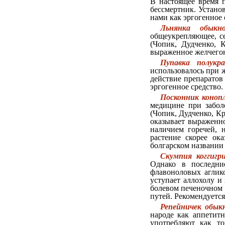
В настоящее время 
бессмертник. Устано
нами как эргогенное 
Льнянка обыкно
общеукрепляющее, се
(Чопик, Дудченко, 
выраженное желчегонн
Пупавка полукра
использовалось при 
действие препаратов
эргогенное средство.
Посконник конопл
медицине при забол
(Чопик, Дудченко, Кр
оказывает выраженно
наличием горечей, 
растение скорее ок
болгарском названии 
Скумпия коггигр
Однако в последни
флавоноловых аглик
уступает аллохолу и
болевом печеночном 
путей. Рекомендуется
Репейничек обык
народе как аппетитн
употребляют как то