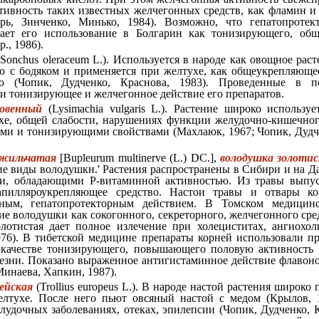
тивность таких известных желчегонных средств, как фламин и
арь, Зинченко, Минько, 1984). Возможно, что гепатопроте
вает его использование в Болгарин как тонизирующего, об
., 1986).
Sonchus oleraceum L.). Используется в народе как овощное раст
 с бодяком и применяется при желтухе, как общеукрепляющее
во (Чопик, Дудченко, Краснова, 1983). Проведенные в п
и тонизирующее и желчегонное действие его препаратов.
овенный
(Lysimachia vulgaris L.). Растение широко использу
е, общей слабости, нарушениях функции желудочно-кишечного
ми и тонизирующими свойствами (Махлаюк, 1967; Чопик, Дудче
ожильчатая
[Bupleurum multinerve (L.) DC.],
володушка золоти
гие виды володушкн.' Растения распространены в Сибири и на Д
и, обладающими P-витаминной активностью. Из травы выпус
апилляроукрепляющее средство. Настои травы и отвары ко
ным, гепатопротекторным действием. В Томском медицинс
ие володушки как сокогонного, секреторного, желчегонного сре
лотистая дает полное излечение при холециститах, ангиохоли
976). В тибетской медицине препараты корней использовали п
 качестве тонизирующего, повышающего половую активность 
езни. Показано выраженное антигистаминное действие флавон
инаева, Хапкин, 1987).
ейская
(Trollius europeus L.). В народе настой растения широко
лтухе. После него пьют овсяный настой с медом (Крылов, 1
лудочных заболеваниях, отеках, эпилепсии (Чопик, Дудченко, К