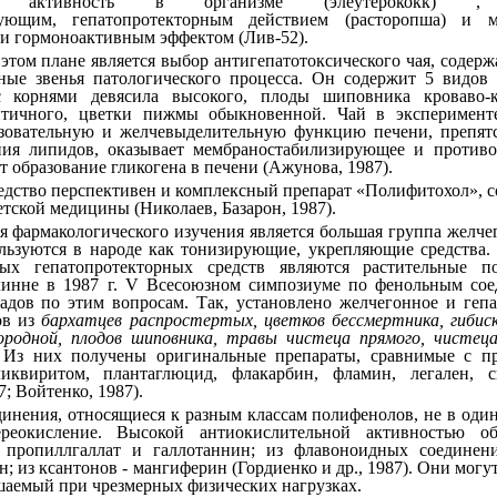
ную активность в организме (элеутерококк) ,
рующим, гепатопротекторным действием (расторопша) и м
и гормоноактивным эффектом (Лив-52).
том плане является выбор антигепатотоксического чая, содерж
ные звенья патологического процесса. Он содержит 5 видов 
с корнями девясила высокого, плоды шиповника кроваво-к
нтичного, цветки пижмы обыкновенной. Чай в эксперимент
азовательную и желчевыделительную функцию печени, препятс
ния липидов, оказывает мембраностабилизирующее и противо
т образование гликогена в печени (Ажунова, 1987).
редство перспективен и комплексный препарат «Полифитохол», 
тской медицины (Николаев, Базарон, 1987).
я фармакологического изучения является большая группа желче
льзуются в народе как тонизирующие, укрепляющие средства
рых гепатопротекторных средств являются растительные п
линне в 1987 г. V Всесоюзном симпозиуме по фенольным со
адов по этим вопросам. Так, установлено желчегонное и гепа
ов из
бархатцев распростертых, цветков бессмертника, гибис
ородной, плодов шиповника, травы чистеца прямого, чистеца
 Из них получены оригинальные препараты, сравнимые с 
ликвиритом, плантаглюцид, флакарбин, фламин, легален, 
7; Войтенко, 1987).
динения, относящиеся к разным классам полифенолов, не в оди
реокисление. Высокой антиокислительной активностью о
 пропиллгаллат и галлотаннин; из флавоноидных соединен
; из ксантонов - мангиферин (Гордиенко и др., 1987). Они могу
шаемый при чрезмерных физических нагрузках.