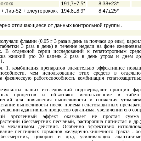
рококк
191,7±7,5*
8,38+23*
 + Лив-52 + элеутерококк
194,8±8,9*
8,47±25*
верно отличающиеся от данных контрольной группы.
лучали фламин (0,05 г 3 раза в день за полчаса до еды), карсил
 таблетки 3 раза в день) в течение недели на фоне ежедневн
к. В отдельной серии исследований к гепатотропным сред
окка жидкий (по 20 капель 2 раза в день утром и днем д
1.
л. 1, комбинация препаратов значительно эффективнее повыш
способности, чем использование этих средств в отдельно
 физическую работоспособность комбинация гепатозащитны
результаты наших исследований подтверждают принцип фар
вных процессов и объясняют использование в тибетс
стений для повышения выносливости и снижения утомляемо
астание выносливости после приема гепатозащитных препарато
улучшении адаптивных процессов организма, увеличении его соп
кий эргогенный эффект оказывает не простая сумма 
растений (бессмертник песчаный, расторопша пятнистая и др.
ым механизмом действия. Особенно эффективно использова
вание пептидных гормонов желудочно-кишечного тракта - хо
(бессмертник, цикорий и др.), усиливающих адаптивн