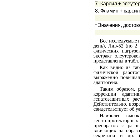
7. Карсил + элеуте
8. Фламин + карсил
* Значения, досто
Все исследуемые по
день), Лив-52 (по 2
физических нагрузо
экстракт элеутерок
представлены в табл. 
Как видно из таб
физической работо
выраженно повышала
адаптогена.
Таким образом, 
коррекции адапти
гепатозащитных ра
Действительно, возр
свидетельствует об 
Наиболее высо
гепатопротекторных 
препаратов с разн
влияющих на образо
секретина и др. 