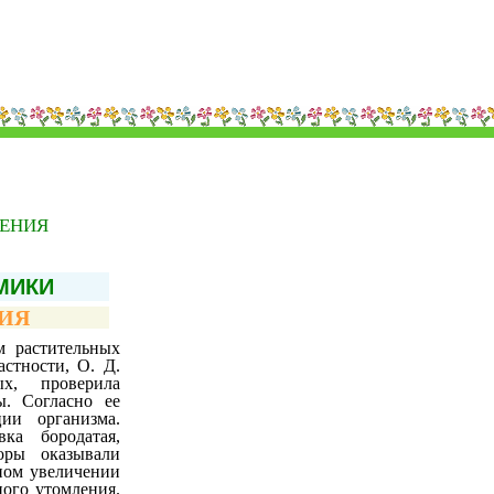
ения
МИКИ
ИЯ
м растительных
стности, О. Д.
х, проверила
ы. Согласно ее
ии организма.
ка бородатая,
оры оказывали
ном увеличении
ного утомления.