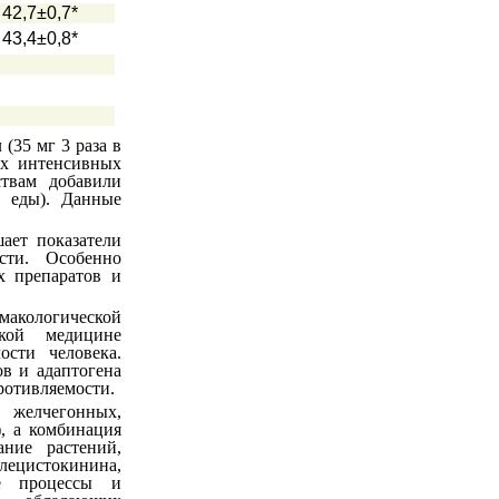
42,7±0,7*
43,4±0,8*
 (35 мг 3 раза в
ых интенсивных
ствам добавили
о еды). Данные
ает показатели
сти. Особенно
х препаратов и
макологической
кой медицине
сти человека.
в и адаптогена
ротивляемости.
желчегонных,
), а комбинация
ние растений,
лецистокинина,
ые процессы и