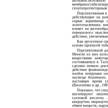
антиокислитель
мембраностабилизи
гепатопротекторным 
Перспективным в э
действующие на раз
сырья: корневища 
золототысячника зо
влияет на желчеобр
перекисного окисле
действие, увеличивае
Как эргогенное с
основе прописей тибе
Перспективной дл
Многие из них испо
веществами некото
состоявшемся в Тал
сделано немало докл
действие флавоноид
плодов петрушки ог
чистеца болотного
.
настоящее время (
(Василенко и др., 198
Показано, что сое
ингибируют липопе
галловой кислоты -
кверцетин, мирицетин
обмен веществ, нару