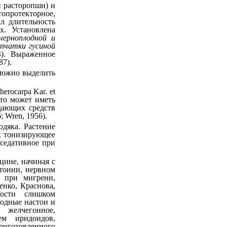
н расторопши) и
опротекторное,
л длительность
х. Установлена
черноплодной и
апчатки гусиной
4). Выраженное
87).
можно выделить
herocarpa Kar. et
что может иметь
дающих средств
; Wren, 1956).
одяка. Растение
ак тонизирующее
седативное при
ицине, начиная с
ртонии, нервном
, при мигрени,
енко, Краснова,
ности слишком
водные настои и
елчегонное,
ем иридоидов,
риготовленного