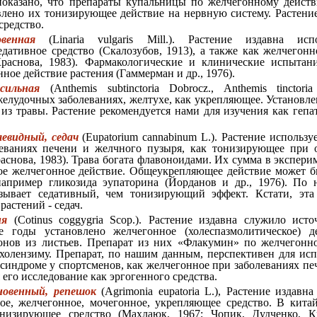
показано, что препараты купальницы по желчегонному дейс
влено их тонизирующее действие на нервную систему. Растени
средство.
венная
(Linaria vulgaris Mill.). Растение издавна исп
дативное средство (Скалозубов, 1913), а также как желчегон
Краснова, 1983). Фармакологические и клинические испытан
ое действие растения (Гаммерман и др., 1976).
сильная
(Anthemis subtinctoria Dobrocz., Anthemis tinctori
желудочных заболеваниях, желтухе, как укрепляющее. Установл
 из травы. Растение рекомендуется нами для изучения как гепа
евидный, седач
(Eupatorium cannabinum L.). Растение использу
еваниях печени и желчного пузыря, как тонизирующее при 
аснова, 1983). Трава богата флавоноидами. Их сумма в экспери
е желчегонное действие. Общеукрепляющее действие может бы
например гликозида эупаторина (Йорданов и др., 1976). По
азывает седативный, чем тонизирующий эффект. Кстати, эта
растений - седач.
ия
(Cotinus coggygria Scop.). Растение издавна служило исто
е годы установлено желчегонное (холеспазмолитическое) 
онов из листьев. Препарат из них «Флакумин» по желчегонн
 холензиму. Препарат, по нашим данным, перспективен для ис
синдроме у спортсменов, как желчегонное при заболеваниях п
 его исследование как эргогенного средства.
новенный, репешок
(Agrimonia eupatoria L.), Растение издавна
ое, желчегонное, мочегонное, укрепляющее средство. В кита
низирующее средство (Махлаюк, 1967; Чопик, Дудченко, Кр