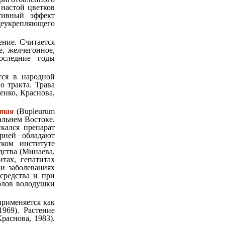
 настой цветков
ктивный эффект
щеукрепляющего
ение. Считается
, желчегонное,
оследние годы
ется в народной
 тракта. Трава
нко, Краснова,
стая
(Bupleurum
альнем Востоке.
кался препарат
рней обладают
ком институте
дства (Минаева,
тах, гепатитах
ри заболеваниях
средства и при
олов володушки
 применяется как
969). Растение
раснова, 1983).