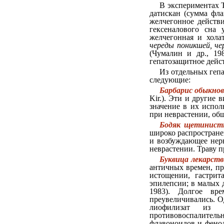
В экспериментах Т
датискан (сумма фла
желчегонное действи
гексеналового сна 
желчегонная и хола
череды поникшей, че
(Чумалин и др., 19
гепатозащитное дейс
Из отдельных геп
следующие:
Барбарис обыкно
Kir.). Эти и другие
значение в их испо
при неврастении, общ
Бодяк щетинист
широко распростране
и возбуждающее нерв
неврастении. Траву 
Буквица лекарств
античных времен, пр
истощении, гастрит
эпилепсии; в малых д
1983). Долгое вр
преувеличивались. О
лиофилизат из т
противовоспалител
флавоноидов и фенол