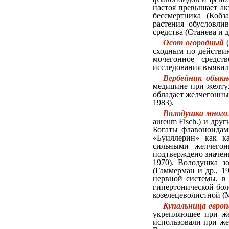
настоя превышает ак
бессмертника (Кобз
растения обусловли
средства (Станева и др
Осот огородный
(
сходным по действию
мочегонное средст
исследования выявил
Вербейник обыкн
медицине при желтух
обладает желчегонны
1983).
Володушка мног
aureum Fisch.) и дру
Богаты флавоноидам
«Буиллерин» как к
сильными желчегон
подтверждено значен
1970). Володушка зо
(Гаммерман и др., 1
нервной системы, в
гипертонической бол
козелецеволистной (М
Купальница европ
укрепляющее при же
использовали при же