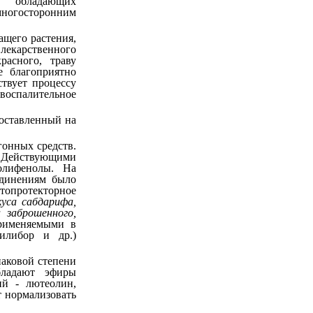
 обладающих
ногосторонним
ащего растения,
лекарственного
расного, траву
е благоприятно
твует процессу
воспалительное
составленный на
гонных средств.
. Действующими
олифенолы. На
единениям было
топротекторное
куса сабдарифа,
 заброшенного,
применяемыми в
силибор и др.)
наковой степени
бладают эфиры
ий - лютеолин,
т нормализовать