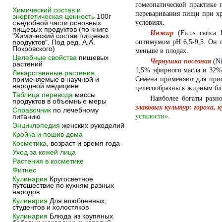
гомеопатической практике п
Химический состав и
переваривания пищи при хр
энергетическая ценность
100г
условиях.
съедобной части основных
пищевых продуктов (по книге
Инжир
(Ficus carica
"Химический состав пищевых
оптимумом pH 6,5-9,5. Он 
продуктов". Под ред. А.А.
Покровского)
меньше в плодах.
Целебные свойства
пищевых
Чернушка посевная
(Ni
растений
1,5% эфирного масла и 32%
Лекарственные растения,
Семена применяют для прис
применяемые в научной и
народной медицине
целесообразны к жирным бл
Таблица перевода
массы
Наиболее богаты раз
продуктов в объемные меры
злаковых культур: гороха,
Справочник
по лечебному
усталости»
.
питанию
Энциклопедия
женских рукоделий
Кройка и пошив дома
Косметика,
возраст и время года
Уход за кожей лица
Растения в косметике
Фитнес
Кулинария
Кругосветное
путешествие по кухням разных
народов
Кулинария
Для влюбленных,
студентов и холостяков
Кулинария
Блюда из крупяных