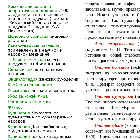
общеукрепляющий эффект, 
Химический состав и
заболеваний. Путем предвар
энергетическая ценность
100г
съедобной части основных
раза. Некоторую роль в 
пищевых продуктов (по книге
соединения. Так, сумма ф
"Химический состав пищевых
отчетливое стимулирующ
продуктов". Под ред. А.А.
Покровского)
использование тканевых 
Целебные свойства
пищевых
продолжительному плаванию,
растений
Алоэ лекарственное
(A
Лекарственные растения,
академиком В. П. Филато
применяемые в научной и
народной медицине
истощении, общей слабости
Таблица перевода
массы
листьев растения с медом и
продуктов в объемные меры
Очиток большой
(Sed
Справочник
по лечебному
экстракт из консервиров
питанию
регенерирующее, противовос
Энциклопедия
женских рукоделий
т. п. Препарат содержит б
Кройка и пошив дома
укрепляющих напитках, в вид
Косметика,
возраст и время года
Уход за кожей лица
Очиток пурпурный
(Se
Растения в косметике
Его сок широко использова
Фитнес
от паралича Илья Муромец.
Кулинария
Кругосветное
увеличивает регенерацию 
путешествие по кухням разных
используется как тонизирую
народов
Очиток едкий
(Sedum a
Кулинария
Для влюбленных,
студентов и холостяков
содержит возбуждающий ал
Кулинария
Блюда из крупяных
1976). Препараты из трав