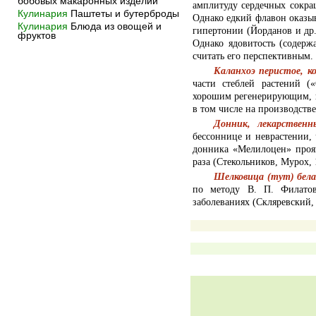
бобовых макаронных изделий
амплитуду сердечных сокращ
Кулинария
Паштеты и бутерброды
Однако едкий флавон оказыв
Кулинария
Блюда из овощей и
гипертонии (Йорданов и др.
фруктов
Однако ядовитость (содерж
считать его перспективным.
Каланхоэ перистое, 
части стеблей растений (
хорошим регенерирующим, п
в том числе на производств
Донник, лекарственн
бессоннице и неврастении,
донника «Мелилоцен» проя
раза (Стекольников, Мурох, 
Шелковица (тут) бела
по методу В. П. Филатов
заболеваниях (Скляревский, 