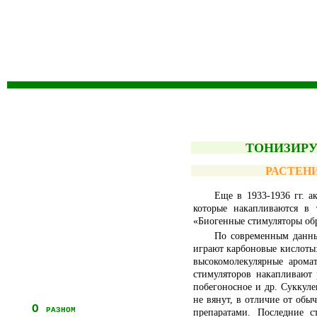
ТОНИЗИР
РАСТЕН
Еще в 1933-1936 гг. а
которые накапливаются в
«Биогенные стимуляторы обра
По современным данны
играют карбоновые кислоты:
высокомолекулярные арома
стимуляторов накапливают 
побегоносное и др. Суккуле
не вянут, в отличие от об
О разном
препаратами. Последние с